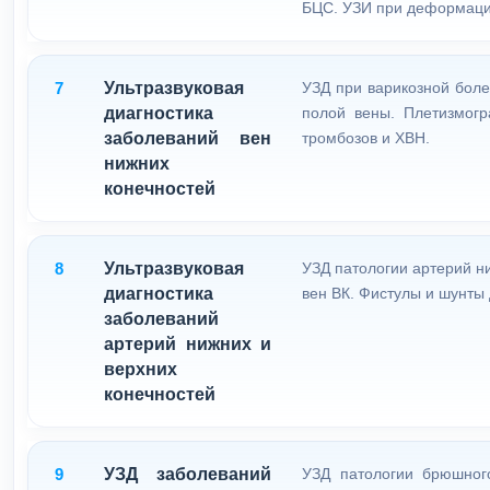
БЦС. УЗИ при деформации
7
Ультразвуковая
УЗД при варикозной боле
диагностика
полой вены. Плетизмогр
заболеваний вен
тромбозов и ХВН.
нижних
конечностей
8
Ультразвуковая
УЗД патологии артерий н
диагностика
вен ВК. Фистулы и шунты
заболеваний
артерий нижних и
верхних
конечностей
9
УЗД заболеваний
УЗД патологии брюшног