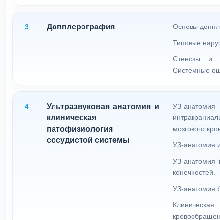
3
Допплерография
Основы доппл
Типовые нару
Стенозы и о
Системные ош
4
Ультразвуковая анатомия и
УЗ-анатомия
клиническая
интракраниа
патофизиология
мозгового кр
сосудистой системы
УЗ-анатомия 
УЗ-анатомия 
конечностей.
УЗ-анатомия б
Клиническ
кровообращен