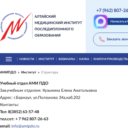
+7 (962) 807-2
АЛТАЙСКИЙ
МЕДИЦИНСКИЙ ИНСТИТУТ
ПОСЛЕДИПЛОМНОГО
ОБРАЗОВАНИЯ
Заказать зво
НОВОСТИ
ИНСТИТУТ
ВЕБИНАРЫ
НАУКА
КНИГИ И РУКОВОДСТВ
АМИПДО
Институт
Структура
Учебный отдел АМИ ПДО
Зав.учебным отделом: Кузьмина Елена Анатольевна
Адрес: г.Барнаул, ул.Ползунова 34а,каб.202
Контакты:
Тел: 8(3852) 63-57-48
тел.сот: + 7 962 807-26-63
email:
info@amipdo.ru