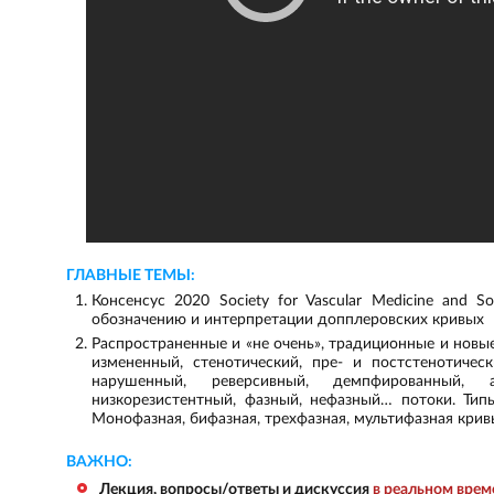
ГЛАВНЫЕ ТЕМЫ:
Консенсус 2020 Society for Vascular Medicine and So
обозначению и интерпретации допплеровских кривых
Распространенные и «не очень», традиционные и новы
измененный, стенотический, пре- и постстенотическ
нарушенный, реверсивный, демпфированный, ан
низкорезистентный, фазный, нефазный… потоки. Типы кро
Монофазная, бифазная, трехфазная, мультифазная крив
ВАЖНО:
Лекция, вопросы/ответы и дискуссия
в реальном врем