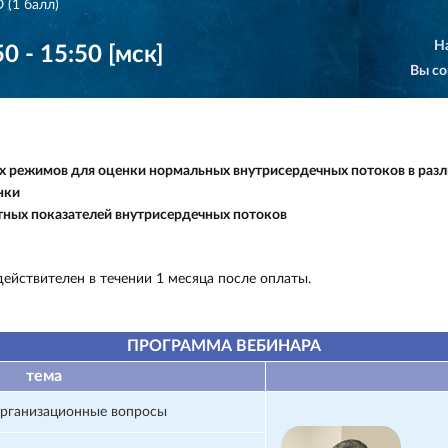
 (1 балл)
Н
0 - 15:50 [мск]
Вы со
 режимов для оценки нормальных внутрисердечных потоков в разл
нки
тных показателей внутрисердечных потоков
ействителен в течении 1 месяца после оплаты.
ПРОГРАММА ВЕБИНАРА
тема
 организационные вопросы