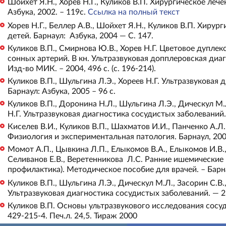
Шойхет Я.Н., Хорев Н.Г., Куликов В.П. Хирургическое леч
Азбука, 2002. – 119с.
Ссылка на полный текст
Хорев Н.Г., Беллер А.В., Шойхет Я.Н., Куликов В.П. Хиру
детей. Барнаул: Азбука, 2004 — С. 147.
Куликов В.П., Смирнова Ю.В., Хорев Н.Г. Цветовое дупле
сонных артерий. В кн. Ультразвуковая допплеровская диаг
Изд-во МИК. – 2004, 496 с. (с. 196-214).
Куликов В.П., Шульгина Л.Э., Хореев Н.Г. Ультразвуковая 
Барнаул: Азбука, 2005 – 96 с.
Куликов В.П., Доронина Н.Л., Шульгина Л.Э., Дическул М.Л
Н.Г. Ультразвуковая диагностика сосудистых заболеваний.
Киселев В.И., Куликов В.П., Шахматов И.И., Панченко А.Л
Физиология и экспериментальная патология. Барнаул, 200
Момот А.П., Цывкина Л.П., Елыкомов В.А., Елыкомов И.В., 
Селиванов Е.В., Веретенникова Л.С. Ранние ишемические
профилактика). Методическое пособие для врачей. – Барна
Куликов В.П., Шульгина Л.Э., Дическул М.Л., Засорин С.В.,
Ультразвуковая диагностика сосудистых заболеваний. — 2-
Куликов В.П. Основы ультразвукового исследования сосудо
429-215-4. Печ.л. 24,5. Тираж 2000